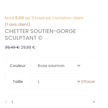
Noté
5.00
sur 5 basé sur
1
notation client
(
1
avis client)
CHETTER SOUTIEN-GORGE
SCULPTANT ©
Le
Le
39,49
€
29,99
€
prix
prix
initial
actuel
Couleur
était :
est :
39,49 €.
29,99 €.
Taille
Effacer
quantité
+
-
de