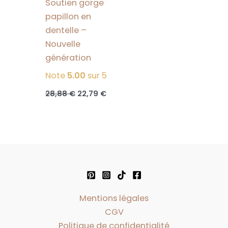
Soutien gorge
papillon en
dentelle –
Nouvelle
génération
Note
5.00
sur 5
Le
Le
28,88
€
22,79
€
prix
prix
initial
actuel
était :
est :
28,88 €.
22,79 €.
Mentions légales
CGV
Politique de confidentialité