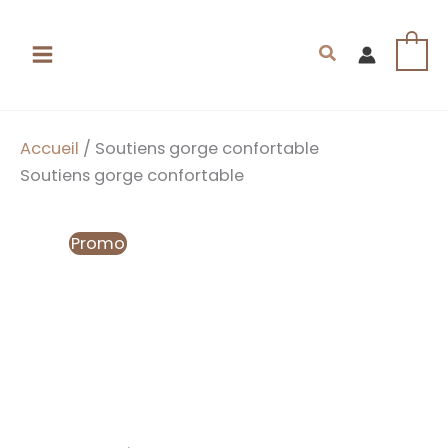
Aller
au
Rechercher
0
contenu
Accueil
/ Soutiens gorge confortable
Soutiens gorge confortable
Promo