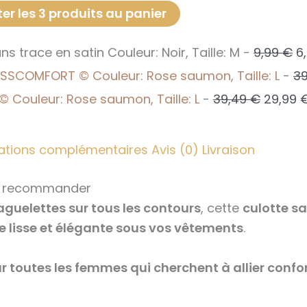
er les 3 produits au panier
L
s trace en satin Couleur: Noir, Taille: M
-
9,99
€
6
pr
SCOMFORT © Couleur: Rose saumon, Taille: L
-
3
in
Le
Couleur: Rose saumon, Taille: L
-
39,49
€
29,99
ét
prix
9
initial
ations complémentaires
Avis (0)
Livraison
était :
39,49 €
ez recommander
aguelettes sur tous les contours
, cette
culotte s
e lisse et élégante sous vos vêtements
.
ur toutes les femmes qui cherchent à allier confor