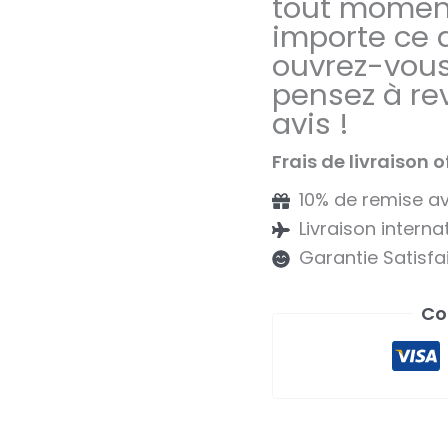
tout moment
en
importe ce q
satin
ouvrez-vous 
pensez à rev
avis !
Frais de livraison o
10% de remise 
Livraison interna
Garantie Satisf
Co