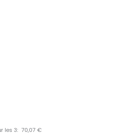
r les 3:
70,07
€